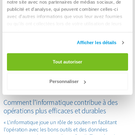
de DevOps Engineer au sein de l'équipe logistique, où il
notre site avec nos partenaires de médias sociaux, de
travaille depuis le 1er juillet.
publicité et d'analyse, qui peuvent combiner celles-ci
avec d'autres informations que vous leur avez fournies
Transformation IT : travailler sur Dynamics et
ou qu'ils ont collectées lors de votre utilisation de leurs
collaboration agile
services.
Afficher les détails
« En matière de technologies de l'information, Renewi est
en pleine évolution. Nous mettons en œuvre Microsoft
Dynamics pour remplacer l'ancien progiciel ERP, ce qui est
Tout autoriser
une fameuse aventure. Nous travaillons désormais de
manière agile, les opérations et l'informatique collaborant
plus étroitement et livrant des fonctionnalités plus
Personnaliser
rapidement. »
Comment l’informatique contribue à des
opérations plus efficaces et durables
« L'informatique joue un rôle de soutien en facilitant
l'opération avec les bons outils et des données