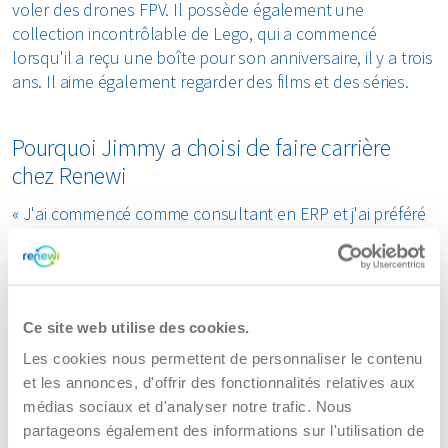
voler des drones FPV. Il possède également une
collection incontrôlable de Lego, qui a commencé
lorsqu'il a reçu une boîte pour son anniversaire, il y a trois
ans. Il aime également regarder des films et des séries.
Pourquoi Jimmy a choisi de faire carrière
chez Renewi
« J'ai commencé comme consultant en ERP et j'ai préféré
un poste en interne. Chez mon précédent employeur,
l'équipe informatique était très réduite, ce qui limitait mes
possibilités. Je cherchais une organisation plus
importante où je pourrais me développer davantage.
Ce site web utilise des cookies.
Renewi m'a contacté, et après une bonne conversation
avec le manager et l'équipe, j'ai su que c'était le bon choix.
Les cookies nous permettent de personnaliser le contenu
»
et les annonces, d'offrir des fonctionnalités relatives aux
Jimmy a commencé sa carrière chez Renewi en tant
médias sociaux et d'analyser notre trafic. Nous
qu’Application Services Consultant et a évolué vers le rôle
partageons également des informations sur l'utilisation de