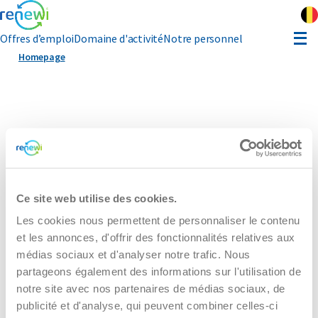
Offres d’emploi
Domaine d'activité
Notre personnel
Homepage
eferral
 propos de Renewi
Des questions sur le travail chez Renewi ?
Contact
Contactez nos recruteurs à l'adresse recruitment@renewi.com
Ce site web utilise des cookies.
Conditions générales
Politique de cookie
Disclaimer
Privacy
Les cookies nous permettent de personnaliser le contenu
Facebook
Twitter
LinkedIn
Instagram
Youtube
et les annonces, d'offrir des fonctionnalités relatives aux
Follow us on:
médias sociaux et d'analyser notre trafic. Nous
partageons également des informations sur l'utilisation de
notre site avec nos partenaires de médias sociaux, de
publicité et d'analyse, qui peuvent combiner celles-ci