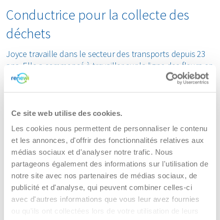
Conductrice pour la collecte des
déchets
Joyce travaille dans le secteur des transports depuis 23
ans. Elle a commencé à travailler sur la ligne des fleurs en
Allemagne de l'Est et de l'Ouest, puis a roulé pour le
transport par Ferry. Au cours de cette période, elle s'est
surtout déplacée à l'étranger. À un moment donné, elle
ne s'y sentait plus en sécurité en tant que femme seule.
Ce site web utilise des cookies.
C'est en travaillant qu'elle a rencontré le père de ses
Les cookies nous permettent de personnaliser le contenu
enfants. Après la naissance de ses enfants, elle a
et les annonces, d'offrir des fonctionnalités relatives aux
temporairement cessé de travailler.
médias sociaux et d'analyser notre trafic. Nous
partageons également des informations sur l'utilisation de
Combiner travail et famille ? C'est
notre site avec nos partenaires de médias sociaux, de
publicité et d'analyse, qui peuvent combiner celles-ci
possible chez Renewi
avec d'autres informations que vous leur avez fournies
Par l'intermédiaire d'une agence d’intérim, elle s'est
ou qu'ils ont collectées lors de votre utilisation de leurs
retrouvée dans un camion à crochet. Finalement, elle