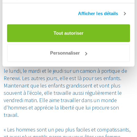
services.
s'est vu proposer un contrat par le directeur, qui a bien
Afficher les détails
réfléchi à la façon de combiner travail et famille. Cela lui a
permis de commencer plus tard, car elle devait d'abord
emmener ses enfants à l'école.
Tout autoriser
Travailler comme chauffeur chez Renewi
Personnaliser
Chez Renewi, Joyce a acquis beaucoup d'expérience en
tant que chauffeur polyvalent.
Elle travaille actuellement
le lundi, le mardi et le jeudi sur un camion à portique de
Renewi. Les autres jours, elle est là pour ses enfants.
Maintenant que les enfants grandissent et vont plus
souvent à l'école, elle travaille aussi régulièrement le
vendredi matin. Elle aime travailler dans un monde
d'hommes et apprécie la liberté que lui procure son
travail.
« Les hommes sont un peu plus faciles et compatissants,
et aussi plus gentils parce que vous êtes une femme.