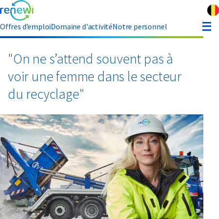
Offres d’emploi
Domaine d'activité
Notre personnel
eferral
"On ne s’attend souvent pas à
voir une femme dans le secteur
 propos de Renewi
du recyclage"
Contact