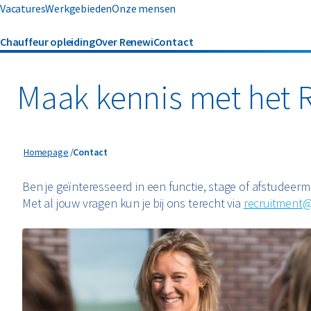
Vacatures
Werkgebieden
Onze mensen
Chauffeur opleiding
Over Renewi
Contact
Maak kennis met het 
Contact
Homepage
Contact
Ben je geïnteresseerd in een functie, stage of afstudeer
Met al jouw vragen kun je bij ons terecht via
recruitment