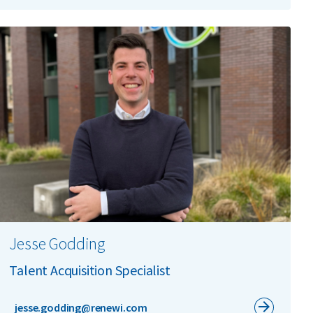
Jesse Godding
Talent Acquisition Specialist
jesse.godding@renewi.com