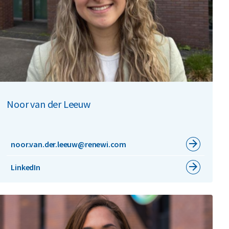
Noor van der Leeuw
noor.van.der.leeuw@renewi.com
LinkedIn