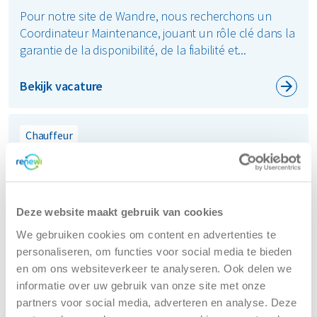
Pour notre site de Wandre, nous recherchons un
Coordinateur Maintenance, jouant un rôle clé dans la
garantie de la disponibilité, de la fiabilité et...
Bekijk vacature
Chauffeur
Chauffeur CE Afzet
40 uur per week
€15.89 - 16.2645/h + ARAB + voordelen
Deze website maakt gebruik van cookies
Brugge, Belgium
We gebruiken cookies om content en advertenties te
personaliseren, om functies voor social media te bieden
Ben jij Chauffeur CE en op zoek naar een fijne job mét
en om ons websiteverkeer te analyseren. Ook delen we
een goede work-life balans, mét een fijne sfeer én
informatie over uw gebruik van onze site met onze
waar je je steentje kan bijdragen aan ee...
partners voor social media, adverteren en analyse. Deze