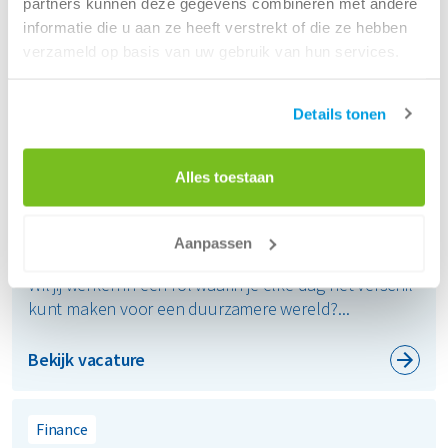
partners kunnen deze gegevens combineren met andere
Bekijk vacature
informatie die u aan ze heeft verstrekt of die ze hebben
verzameld op basis van uw gebruik van hun services.
Logistics
Planner Transport
Details tonen
40 uur per week
Alles toestaan
€3.350,79 en €4.585,71
Nieuwegein, The Netherlands
Aanpassen
Ben jij een ster in puzzelen, plannen en organiseren?
Wil jij werken in een rol waarin je elke dag het verschil
kunt maken voor een duurzamere wereld?...
Bekijk vacature
Finance