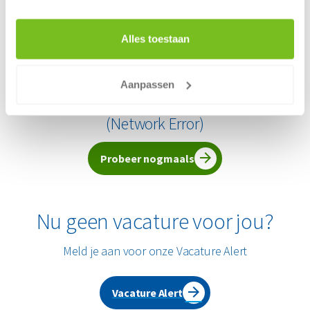
Finance (2)
Meer
Locatie
Alles toestaan
België (32)
Nederland (133)
Aanpassen
Er heeft zich een probleem voorgedaan
(
Network Error
)
Probeer nogmaals
Nu geen vacature voor jou?
Meld je aan voor onze Vacature Alert
Vacature Alert