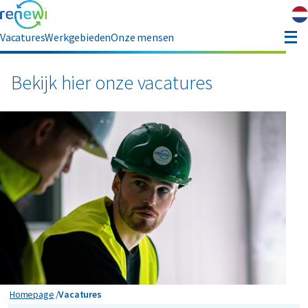
Vacatures
Werkgebieden
Onze mensen
hauffeur opleiding
Bekijk hier onze vacatures
ver ons
Contact
Vacatures
Homepage
Vacatures