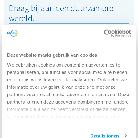
Draag bij aan een duurzamere
wereld.
Zoeken
Deze website maakt gebruik van cookies
We gebruiken cookies om content en advertenties te
personaliseren, om functies voor social media te bieden
Werkgebied
en om ons websiteverkeer te analyseren. Ook delen we
Administratie (1)
informatie over uw gebruik van onze site met onze
Asset Management (1)
partners voor social media, adverteren en analyse. Deze
Business Development, CI & Sustainability (2)
partners kunnen deze gegevens combineren met andere
Chauffeur (48)
informatie die u aan ze heeft verstrekt of die ze hebben
Chauffeur In opleiding (1)
verzameld op basis van uw gebruik van hun services.
Chemical / Laboratory (1)
Communications & Marketing (2)
Details tonen