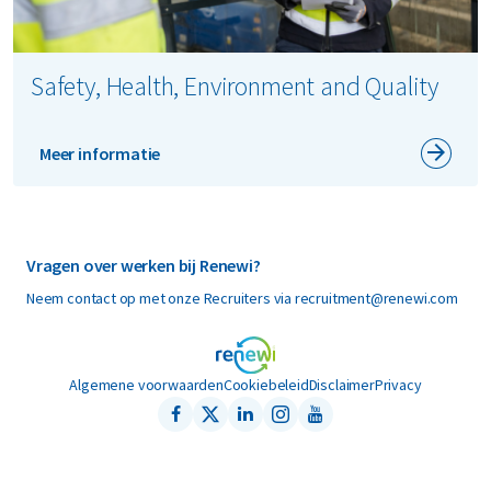
Safety, Health, Environment and Quality
Meer informatie
Vragen over werken bij Renewi?
Neem contact op met onze Recruiters via recruitment@renewi.com
Algemene voorwaarden
Cookiebeleid
Disclaimer
Privacy
Facebook
Twitter
LinkedIn
Instagram
Youtube
Follow us on: