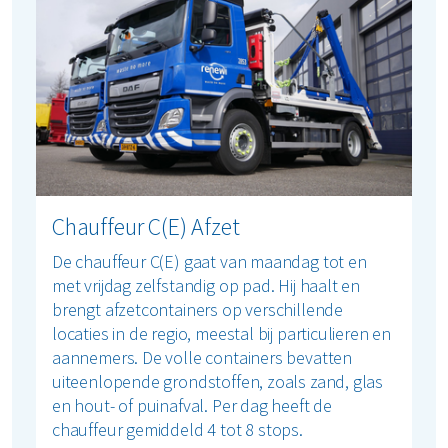
Chauffeur C(E) Afzet
De chauffeur C(E) gaat van maandag tot en
met vrijdag zelfstandig op pad. Hij haalt en
brengt afzetcontainers op verschillende
locaties in de regio, meestal bij particulieren en
aannemers. De volle containers bevatten
uiteenlopende grondstoffen, zoals zand, glas
en hout- of puinafval. Per dag heeft de
chauffeur gemiddeld 4 tot 8 stops.