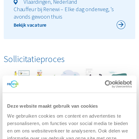
Vlaardingen, Nederland
Chauffeur bij Renewi – Elke dag onderweg, ’s
avonds gewoon thuis
Bekijk vacature
Sollicitatieproces
Deze website maakt gebruik van cookies
We gebruiken cookies om content en advertenties te
Veelgestelde vragen over werken als
personaliseren, om functies voor social media te bieden
chauffeur bij Renewi
en om ons websiteverkeer te analyseren. Ook delen we
informatie over uw gebruik van onze site met onze