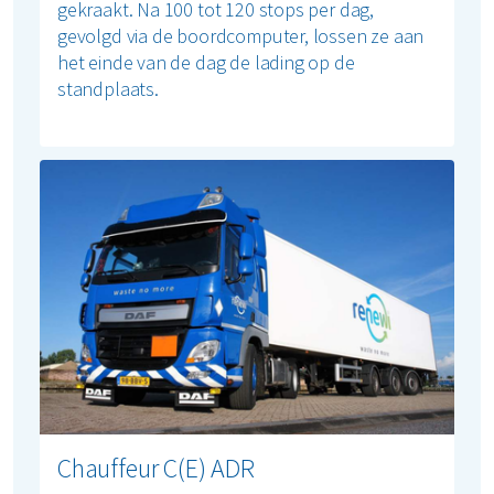
gekraakt. Na 100 tot 120 stops per dag,
gevolgd via de boordcomputer, lossen ze aan
het einde van de dag de lading op de
standplaats.
Chauffeur C(E) ADR