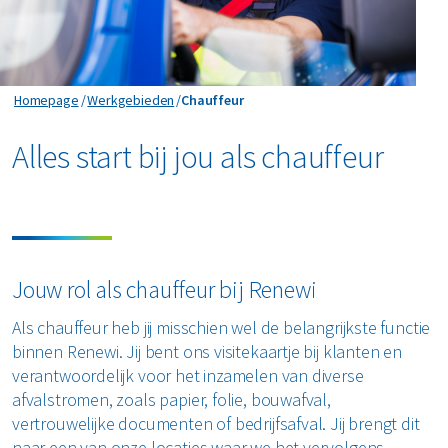
Chauffeur
Homepage
Werkgebieden
Chauffeur
Alles start bij jou als chauffeur
Jouw rol als chauffeur bij Renewi
Als chauffeur heb jij misschien wel de belangrijkste functie
binnen Renewi. Jij bent ons visitekaartje bij klanten en
verantwoordelijk voor het inzamelen van diverse
afvalstromen, zoals papier, folie, bouwafval,
vertrouwelijke documenten of bedrijfsafval. Jij brengt dit
naar een van onze locaties waar we het vervolgens