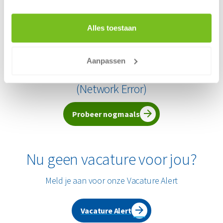
Finance (2)
Meer
Locatie
Alles toestaan
België (30)
Nederland (133)
Aanpassen
Er heeft zich een probleem voorgedaan
(
Network Error
)
Probeer nogmaals
Nu geen vacature voor jou?
Meld je aan voor onze Vacature Alert
Vacature Alert