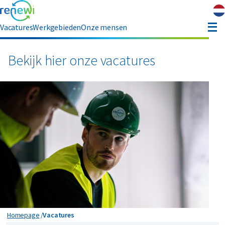
Vacatures
Werkgebieden
Onze mensen
hauffeur opleiding
Bekijk hier onze vacatures
ver ons
Contact
Vacatures
Homepage
Vacatures