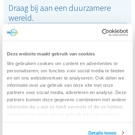
Draag bij aan een duurzamere
wereld.
Zoeken
Deze website maakt gebruik van cookies
We gebruiken cookies om content en advertenties te
personaliseren, om functies voor social media te bieden
Werkgebied
en om ons websiteverkeer te analyseren. Ook delen we
Administratie (1)
informatie over uw gebruik van onze site met onze
Asset Management (1)
partners voor social media, adverteren en analyse. Deze
Business Development, CI & Sustainability (2)
partners kunnen deze gegevens combineren met andere
Chauffeur (48)
informatie die u aan ze heeft verstrekt of die ze hebben
Chauffeur In opleiding (1)
verzameld op basis van uw gebruik van hun services.
Chemical / Laboratory (1)
Communications & Marketing (2)
Details tonen