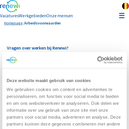
Vacatures
Werkgebieden
Onze mensen
Arbeidsvoorwaarden
Homepage
Arbeidsvoorwaarden
hauffeur opleiding
Vragen over werken bij Renewi?
ver Renewi
Neem contact op met onze Recruiters via recruitment@renewi.com
Contact
Algemene voorwaarden
Cookiebeleid
Disclaimer
Privacy
Facebook
Twitter
LinkedIn
Instagram
Youtube
Deze website maakt gebruik van cookies
Follow us on:
We gebruiken cookies om content en advertenties te
personaliseren, om functies voor social media te bieden
en om ons websiteverkeer te analyseren. Ook delen we
informatie over uw gebruik van onze site met onze
partners voor social media, adverteren en analyse. Deze
partners kunnen deze gegevens combineren met andere