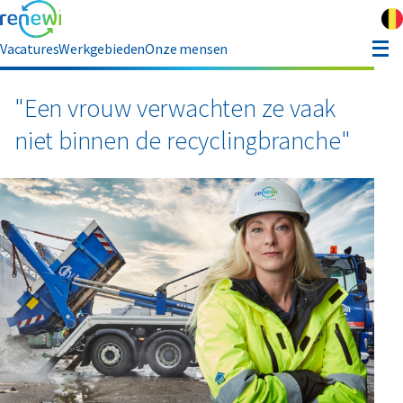
Vacatures
Werkgebieden
Onze mensen
hauffeur opleiding
"Een vrouw verwachten ze vaak
niet binnen de recyclingbranche"
ver Renewi
Contact