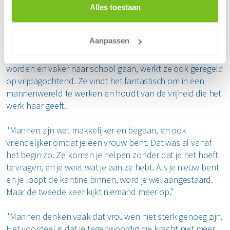
Bij Renewi heeft Joyce veel ervaring opgedaan als
Alles toestaan
allround chauffeur.
Op dit moment werkt ze op maandag, dinsdag en
Aanpassen
donderdag op de portaalwagen bij Renewi. De andere
dagen is ze er voor haar kinderen. Nu die wat ouder
worden en vaker naar school gaan, werkt ze ook geregeld
op vrijdagochtend. Ze vindt het fantastisch om in een
mannenwereld te werken en houdt van de vrijheid die het
werk haar geeft.
"Mannen zijn wat makkelijker en begaan, en ook
vriendelijker omdat je een vrouw bent. Dat was al vanaf
het begin zo. Ze komen je helpen zonder dat je het hoeft
te vragen, en je weet wat je aan ze hebt. Als je nieuw bent
en je loopt de kantine binnen, word je wel aangestaard.
Maar de tweede keer kijkt niemand meer op."
"Mannen denken vaak dat vrouwen niet sterk genoeg zijn.
Het voordeel is dat je tegenwoordig die kracht niet meer