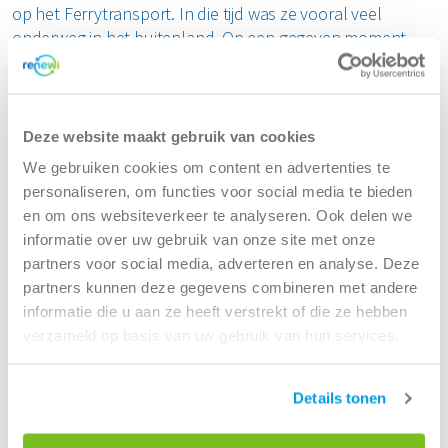
op het Ferrytransport. In die tijd was ze vooral veel
onderweg in het buitenland. Op een gegeven moment
voelde ze zich als vrouw alleen niet meer veilig. Samen
met haar man, die ze tijdens het werk leerde kennen,
besloot ze daarom na de geboorte van haar kinderen
tijdelijk niet te rijden.
Deze website maakt gebruik van cookies
We gebruiken cookies om content en advertenties te
Werken en gezin combineren? Dat kan bij
personaliseren, om functies voor social media te bieden
Renewi
en om ons websiteverkeer te analyseren. Ook delen we
informatie over uw gebruik van onze site met onze
Via een uitzendbureau kwam ze terecht op de
partners voor social media, adverteren en analyse. Deze
haakwagen. Uiteindelijk kreeg ze een contract
partners kunnen deze gegevens combineren met andere
aangeboden door de directeur, die meedacht over de
informatie die u aan ze heeft verstrekt of die ze hebben
combinatie werk en gezin. Zo kon ze later beginnen,
verzameld op basis van uw gebruik van hun services.
omdat ze eerst haar kinderen naar school moest
brengen.
Details tonen
Werken als chauffeur bij Renewi