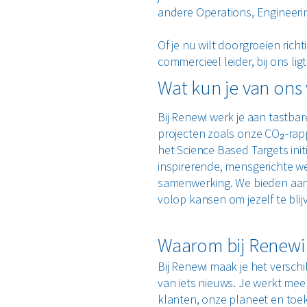
andere Operations, Engineeri
Of je nu wilt doorgroeien ric
commercieel leider, bij ons li
Wat kun je van on
Bij Renewi werk je aan tastba
projecten zoals onze CO₂-rapp
het Science Based Targets init
inspirerende, mensgerichte we
samenwerking. We bieden aant
volop kansen om jezelf te bli
Waarom bij Renewi
Bij Renewi maak je het verschil
van iets nieuws. Je werkt mee
klanten, onze planeet en toe