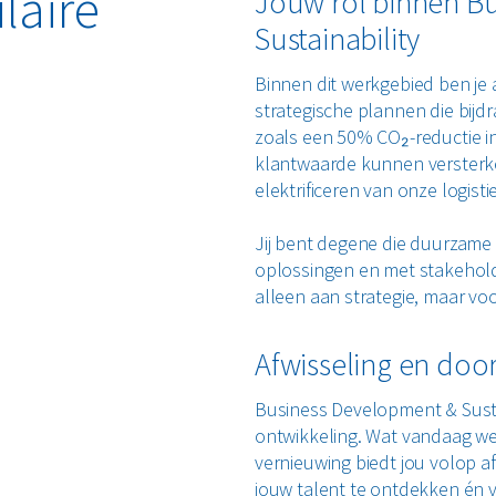
laire
Jouw rol binnen Bu
Sustainability
Binnen dit werkgebied ben je 
strategische plannen die bij
zoals een 50% CO₂-reductie in
klantwaarde kunnen versterke
elektrificeren van onze logi
Jij bent degene die duurzame 
oplossingen en met stakehold
alleen aan strategie, maar vo
Afwisseling en do
Business Development & Sustai
ontwikkeling. Wat vandaag we
vernieuwing biedt jou volop af
jouw talent te ontdekken én v