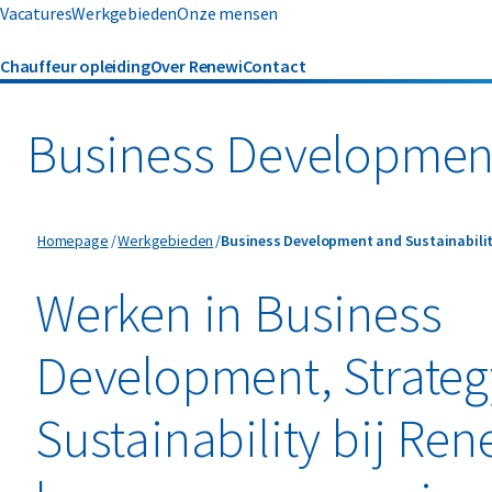
Vacatures
Werkgebieden
Onze mensen
Chauffeur opleiding
Over Renewi
Contact
Business Development,
Business Development and Sustainabilit
Homepage
Werkgebieden
Business Development and Sustainabili
Werken in Business
Development, Strateg
Sustainability bij Ren