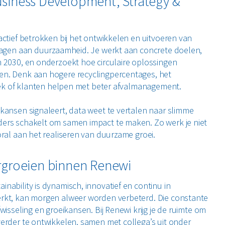
siness Development, Strategy &
actief betrokken bij het ontwikkelen en uitvoeren van
dragen aan duurzaamheid. Je werkt aan concrete doelen,
 2030, en onderzoekt hoe circulaire oplossingen
n. Denk aan hogere recyclingpercentages, het
stiek of klanten helpen met beter afvalmanagement.
kansen signaleert, data weet te vertalen naar slimme
ers schakelt om samen impact te maken. Zo werk je niet
oral aan het realiseren van duurzame groei.
orgroeien binnen Renewi
nability is dynamisch, innovatief en continu in
rkt, kan morgen alweer worden verbeterd. Die constante
wisseling en groeikansen. Bij Renewi krijg je de ruimte om
erder te ontwikkelen, samen met collega’s uit onder