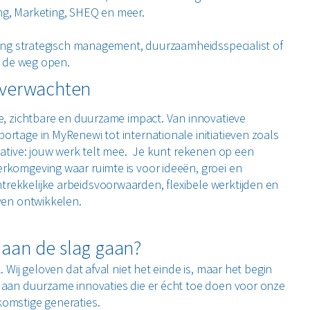
ng, Marketing, SHEQ en meer.
hting strategisch management, duurzaamheidsspecialist of
gt de weg open.
s verwachten
re, zichtbare en duurzame impact. Van innovatieve
ortage in MyRenewi tot internationale initiatieven zoals
iative: jouw werk telt mee.
Je kunt rekenen op een
rkomgeving waar ruimte is voor ideeën, groei en
rekkelijke arbeidsvoorwaarden, flexibele werktijden en
jven ontwikkelen.
 aan de slag gaan?
. Wij geloven dat afval niet het einde is, maar het begin
 aan duurzame innovaties die er écht toe doen voor onze
komstige generaties.