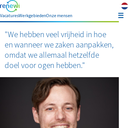
Vacatures
Werkgebieden
Onze mensen
hauffeur opleiding
"We hebben veel vrijheid in hoe
en wanneer we zaken aanpakken,
ver ons
omdat we allemaal hetzelfde
doel voor ogen hebben."
Contact