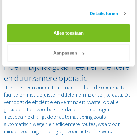
Dynamics en agile samenwerking
“Renewi is volop in beweging als het op IT aankomt. We
Details tonen
zijn bezig met de implementatie van Microsoft Dynamics
ter vervanging van het oude ERP-pakket, wat een grote
Alles toestaan
onderneming is. We werken nu op een agile manier,
waarbij de operatie en IT nauwer samenwerken en sneller
features opleveren."
Aanpassen
Hoe IT bijdraagt aan een efficiëntere
en duurzamere operatie
"IT speelt een ondersteunende rol door de operatie te
faciliteren met de juiste middelen en inzichtelijke data. Dit
verhoogt de efficiëntie en vermindert 'waste' op alle
gebieden. Een voorbeeld is dat een truck hogere
inzetbaarheid krijgt door automatisering zoals
automatisch wegen en efficiëntere routes, waardoor
minder voertuigen nodig zijn voor hetzelfde werk."