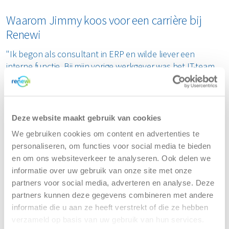
Waarom Jimmy koos voor een carrière bij
Renewi
"Ik begon als consultant in ERP en wilde liever een
interne functie. Bij mijn vorige werkgever was het IT-team
erg klein, wat mijn mogelijkheden beperkte. Ik zocht naar
een grotere organisatie waar ik mezelf verder kon
ontwikkelen. Renewi benaderde me, en na een goed
gesprek met de manager en het team, wist ik dat dit de
Deze website maakt gebruik van cookies
juiste keuze was."
We gebruiken cookies om content en advertenties te
personaliseren, om functies voor social media te bieden
Jimmy begon zijn carrière bij Renewi als Application
en om ons websiteverkeer te analyseren. Ook delen we
Services Consultant en groeide door naar de rol van
informatie over uw gebruik van onze site met onze
DevOps Engineer in het Logistics team, waar hij sinds 1 juli
partners voor social media, adverteren en analyse. Deze
actief is.
partners kunnen deze gegevens combineren met andere
informatie die u aan ze heeft verstrekt of die ze hebben
IT-transformatie: werken aan
verzameld op basis van uw gebruik van hun services.