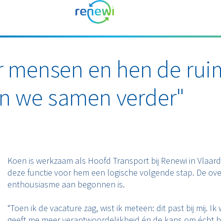
ar mensen en hen de rui
en we samen verder"
Koen is werkzaam als Hoofd Transport bij Renewi in Vlaard
deze functie voor hem een logische volgende stap. De ov
enthousiasme aan begonnen is.
“Toen ik de vacature zag, wist ik meteen: dit past bij mij. 
geeft me meer verantwoordelijkheid én de kans om écht h