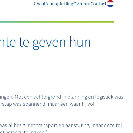
Chauffeur opleiding
Over ons
Contact
mte te geven hun
ingen. Met een achtergrond in planning en logistiek was
erstap was spannend, maar één waar hij vol
Ik was al bezig met transport en aansturing, maar deze rol
et verschil te maken.”