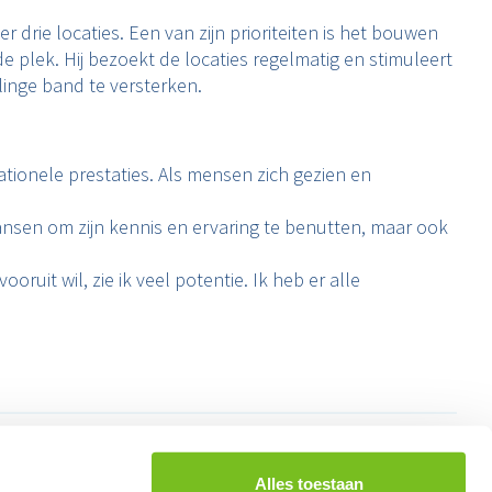
r drie locaties. Een van zijn prioriteiten is het bouwen
de plek. Hij bezoekt de locaties regelmatig en stimuleert
linge band te versterken.
ationele prestaties. Als mensen zich gezien en
 kansen om zijn kennis en ervaring te benutten, maar ook
uit wil, zie ik veel potentie. Ik heb er alle
Alles toestaan
Vragen over werken bij Renewi?