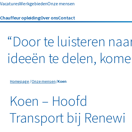
Vacatures
Werkgebieden
Onze mensen
Chauffeur opleiding
Over ons
Contact
“Door te luisteren na
ideeën te delen, kom
Koen
Homepage
Onze mensen
Koen
Koen – Hoofd
Transport bij Renewi