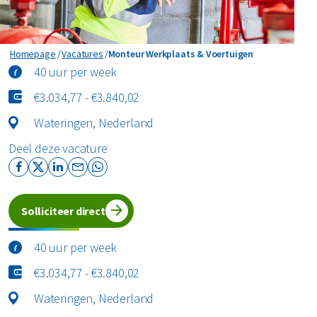
Monteur Werkplaats & Voertuigen
Homepage
Vacatures
Monteur Werkplaats & Voertuigen
40 uur per week
€3.034,77 - €3.840,02
Wateringen, Nederland
Deel deze vacature
Solliciteer direct
40 uur per week
€3.034,77 - €3.840,02
Wateringen, Nederland