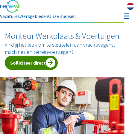
Vacatures
Werkgebieden
Onze mensen
hauffeur opleiding
Monteur Werkplaats & Voertuigen
Vind jij het leuk om te sleutelen aan vrachtwagens,
ver ons
machines en terreinvoertuigen?
Solliciteer direct
Contact