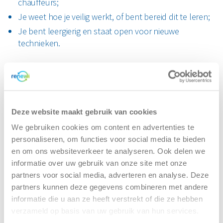
chauffeurs;
Je weet hoe je veilig werkt, of bent bereid dit te leren;
Je bent leergierig en staat open voor nieuwe
technieken.
Wat bieden wij jou?
Een aantrekkelijk salaris tussen €3.034,77 - €3.840,02
bruto per maand;
Deze website maakt gebruik van cookies
Alle overuren uitbetaald tegen 130%;
We gebruiken cookies om content en advertenties te
Uitbetaling altijd op de 20e van de maand;
personaliseren, om functies voor social media te bieden
Minimaal 24 vakantiedagen en 3,5 dag extra
en om ons websiteverkeer te analyseren. Ook delen we
vakantiedagen;
informatie over uw gebruik van onze site met onze
Modern materiaal om mee te werken;
partners voor social media, adverteren en analyse. Deze
Vrijheid en zelfstandigheid;
partners kunnen deze gegevens combineren met andere
informatie die u aan ze heeft verstrekt of die ze hebben
Ruimte voor opleidingen op kosten van Renewi;
verzameld op basis van uw gebruik van hun services.
Een goede pensioenregeling, CAO