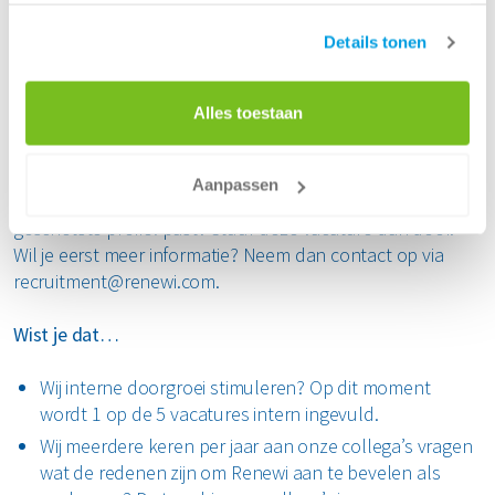
Beroepsgoederenvervoer;
Gratis warme dranken op Renewi locaties.
Details tonen
Kun jij niet wachten om als onderhoudsmonteur aan de
Alles toestaan
slag te gaan?
Reageer dan via de sollicitatiebutton. Past de geschetste
Aanpassen
functie niet bij jou, maar ken je iemand die perfect in het
geschetste profiel past? Stuur deze vacature dan door.
Wil je eerst meer informatie? Neem dan contact op via
recruitment@renewi.com.
Wist je dat…
Wij interne doorgroei stimuleren? Op dit moment
wordt 1 op de 5 vacatures intern ingevuld.
Wij meerdere keren per jaar aan onze collega’s vragen
wat de redenen zijn om Renewi aan te bevelen als