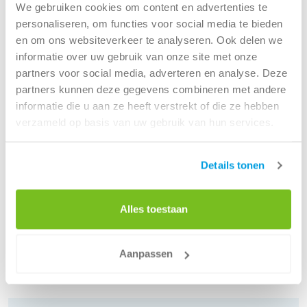
veiligheid en duurzaamheid.
We gebruiken cookies om content en advertenties te
Volop ontwikkelmogelijkheden.
personaliseren, om functies voor social media te bieden
en om ons websiteverkeer te analyseren. Ook delen we
Wie zoeken we?
informatie over uw gebruik van onze site met onze
partners voor social media, adverteren en analyse. Deze
Ben jij strategisch en praktisch ingesteld? Denk je in
partners kunnen deze gegevens combineren met andere
oplossingen en wil je bouwen een duurzame toekomst?
informatie die u aan ze heeft verstrekt of die ze hebben
Dan pas je in ons asset managementteam. Jij gaat ervoor
verzameld op basis van uw gebruik van hun services.
zorgen dat onze assets optimaal presteren, vandaag en
morgen.
Details tonen
Alles toestaan
Aanpassen