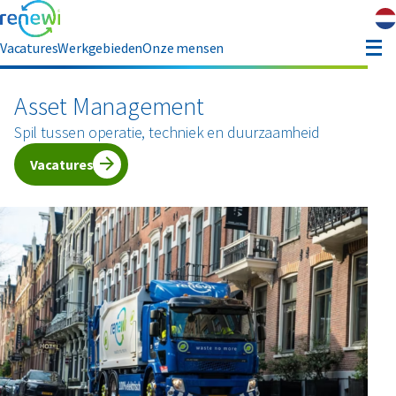
Vacatures
Werkgebieden
Onze mensen
hauffeur opleiding
Asset Management
Spil tussen operatie, techniek en duurzaamheid
ver ons
Vacatures
Contact