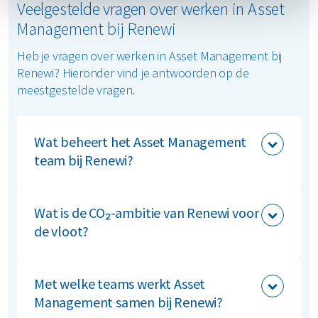
Veelgestelde vragen over werken in Asset
Management bij Renewi
Heb je vragen over werken in Asset Management bij
Renewi? Hieronder vind je antwoorden op de
meestgestelde vragen.
Wat beheert het Asset Management
team bij Renewi?
Het Asset Management team bij Renewi beheert
meer dan 1.200 voertuigen, honderdduizenden
Wat is de CO₂-ambitie van Renewi voor
containers en meer dan 150 vaste locaties,
de vloot?
waaronder sorteerlijnen, terreinen en
gebouwen in Nederland en België.
Renewi streeft naar 80% CO₂-reductie op de
vloot in 2030. Het Asset Management team
Met welke teams werkt Asset
speelt een centrale rol in de verduurzaming van
Management samen bij Renewi?
het wagenpark, onder andere via de overstap