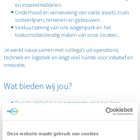
en inzamelmiddelen.
Onderhoud en vernieuwing van vaste assets zoals
sorteerlijnen, terreinen en gebouwen.
Verduurzaming van ons wagenpark en het
toekomstbestendig maken van onze locaties .
Je werkt nauw samen met collega’s uit operations,
techniek en logistiek en krijgt veel ruimte voor initiatief en
innovatie.
Wat bieden wij jou?
Een sleutelrol in een organisatie met circulaire
ambitie.
Ruimte om te vernieuwen en echt het verschil te
maken.
Een betrokken werkomgeving met oog voor
Deze website maakt gebruik van cookies