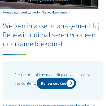
Asset Management
Homepage
Werkgebieden
Asset Management
Werken in asset management bij
Renewi: optimaliseren voor een
duurzame toekomst
Please accept the marketing cookies to view
this content.
Renew cookies
Bij Renewi speelt asset management een sleutelrol in