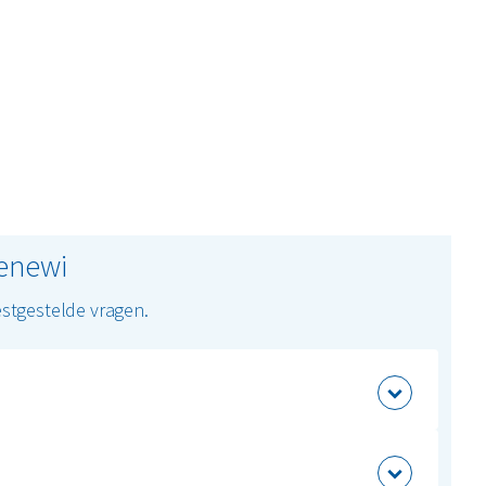
Renewi
stgestelde vragen.
 in 2030. Daarnaast draagt het team bij aan CSRD-