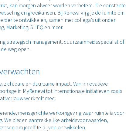
rkt, kan morgen alweer worden verbeterd. Die constante
wisseling en groeikansen. Bij Renewi krijg je de ruimte om
erder te ontwikkelen, samen met collega’s uit onder
ng, Marketing, SHEQ en meer.
hting strategisch management, duurzaamheidsspecialist of
gt de weg open.
s verwachten
re, zichtbare en duurzame impact. Van innovatieve
ortage in MyRenewi tot internationale initiatieven zoals
iative: jouw werk telt mee.
rerende, mensgerichte werkomgeving waar ruimte is voor
g. We bieden aantrekkelijke arbeidsvoorwaarden,
 kansen om jezelf te blijven ontwikkelen.