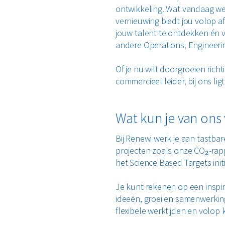
ontwikkeling. Wat vandaag we
vernieuwing biedt jou volop af
jouw talent te ontdekken én v
andere Operations, Engineeri
Of je nu wilt doorgroeien ric
commercieel leider, bij ons li
Wat kun je van on
Bij Renewi werk je aan tastba
projecten zoals onze CO₂-rapp
het Science Based Targets init
Je kunt rekenen op een inspi
ideeën, groei en samenwerkin
flexibele werktijden en volop