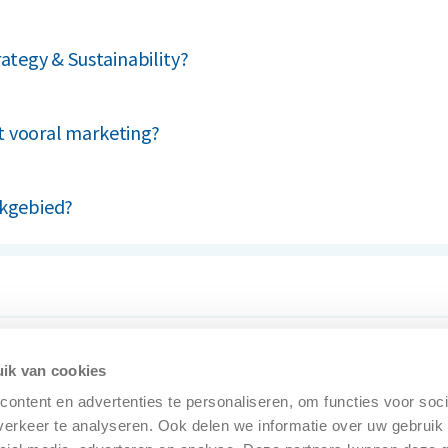
Engineering, Marketing en SHEQ. Extern schakel je met klante
rategy & Sustainability?
 een salaris van maximaal €9.100 bruto per maand bij een ful
pleeg de specifieke vacature of de arbeidsvoorwaardenbibliot
t vooral marketing?
es (66% in 2024), CO₂-vermijding en duurzaamheidsdoelen geko
n publiceert jaarlijks een duurzaamheidsverslag. Duurzaamheid 
rkgebied?
ichting strategisch management, duurzaamheidsspecialist en com
ik van cookies
ontent en advertenties te personaliseren, om functies voor soci
erkeer te analyseren. Ook delen we informatie over uw gebruik 