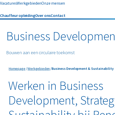
Vacatures
Werkgebieden
Onze mensen
Chauffeur opleiding
Over ons
Contact
Business Development,
Bouwen aan een circulaire toekomst
Business Development & Sustainability
Homepage
Werkgebieden
Business Development & Sustainability
Werken in Business
Development, Strateg
Sustainability bij Ren