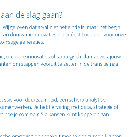
 aan de slag gaan?
. Wij geloven dat afval niet het einde is, maar het begin
 aan duurzame innovaties die er écht toe doen voor onze
komstige generaties.
, circulaire innovaties of strategisch klantadvies: jouw
nten om stappen vooruit te zetten in de transitie naar
 passie voor duurzaamheid, een scherp analytisch
samenwerken. Je hebt ervaring met data, strategie of
t hoe je commerciële kansen kunt koppelen aan
mische omgeving en schakelt moeiteloos tussen klanten,