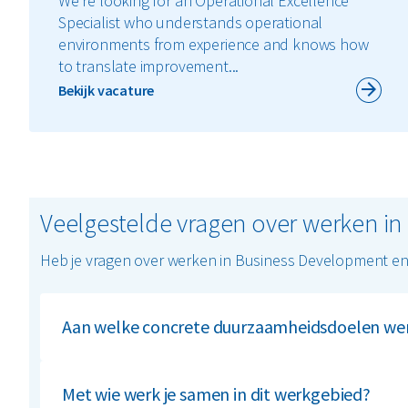
We're looking for an Operational Excellence
Specialist who understands operational
environments from experience and knows how
to translate improvement...
Bekijk vacature
Veelgestelde vragen over werken in
Heb je vragen over werken in Business Development en 
Aan welke concrete duurzaamheidsdoelen werk
Je werkt direct aan twee concrete doelen: een recy
rapportage voor klanten en deelname aan het Science
Met wie werk je samen in dit werkgebied?