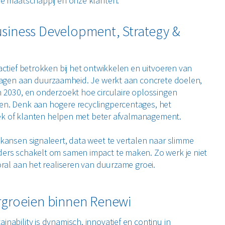
de maatschappij én onze klanten.
siness Development, Strategy &
actief betrokken bij het ontwikkelen en uitvoeren van
dragen aan duurzaamheid. Je werkt aan concrete doelen,
 2030, en onderzoekt hoe circulaire oplossingen
n. Denk aan hogere recyclingpercentages, het
stiek of klanten helpen met beter afvalmanagement.
kansen signaleert, data weet te vertalen naar slimme
ers schakelt om samen impact te maken. Zo werk je niet
oral aan het realiseren van duurzame groei.
orgroeien binnen Renewi
nability is dynamisch, innovatief en continu in