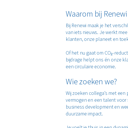
Waarom bij Renewi
Bij Renewi maak je het verschil
van iets nieuws. Je werkt mee
klanten, onze planeet en toe
Of het nu gaat om CO₂-reductie
bijdrage helpt ons én onze kla
een circulaire economie.
Wie zoeken we?
Wij zoeken collega’s met een
vermogen en een talent voor 
business development en wee
duurzame impact.
Je voelt je thuis in een dyna