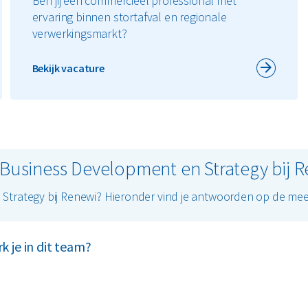
Ben jij een commercieel professional met
ervaring binnen stortafval en regionale
verwerkingsmarkt?
Bekijk vacature
 Business Development en Strategy bij 
Strategy bij Renewi? Hieronder vind je antwoorden op de mee
 je in dit team?
clingpercentage van 75% in 2030 (nu 66%) en 50% CO₂-reductie
 Based Targets initiative.