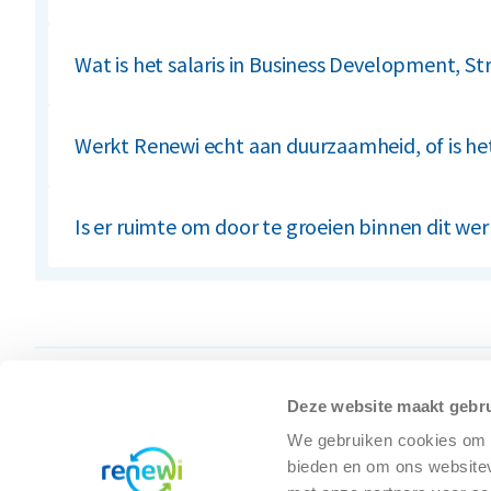
Je werkt nauw samen met collega’s uit Operations, 
en België.
Wat is het salaris in Business Development, St
Voor de rol van Business Development Manager geldt
andere rollen binnen dit werkgebied variëren. Raad
Werkt Renewi echt aan duurzaamheid, of is he
Renewi rapporteert publiek over recyclingpercentag
neemt deel aan het Science Based Targets initiative e
Is er ruimte om door te groeien binnen dit we
Ja. Renewi noemt expliciet doorgroeimogelijkheden r
ontwikkelingsprogramma’s voor alle medewerkers.
Deze website maakt gebru
We gebruiken cookies om c
bieden en om ons websitev