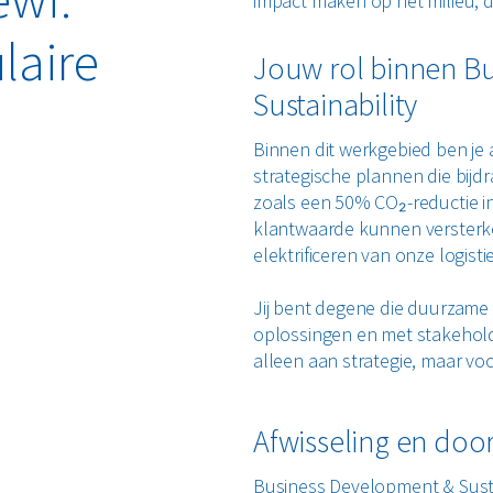
impact maken op het milieu, 
laire
Jouw rol binnen Bu
Sustainability
Binnen dit werkgebied ben je 
strategische plannen die bij
zoals een 50% CO₂-reductie in
klantwaarde kunnen versterke
elektrificeren van onze logi
Jij bent degene die duurzame 
oplossingen en met stakehold
alleen aan strategie, maar vo
Afwisseling en do
Business Development & Sustai