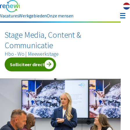
Vacatures
Werkgebieden
Onze mensen
hauffeur opleiding
Stage Media, Content &
Communicatie
ver ons
Hbo - Wo | Meewerkstage
Solliciteer direct
Contact