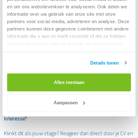
en om ons websiteverkeer te analyseren. Ook delen we
Je maakt deel uit van het Externe Communicatieteam,
informatie over uw gebruik van onze site met onze
onderdeel van het Marketing, Communications &
partners voor social media, adverteren en analyse. Deze
Corporate Affairs-team. We werken nauw samen met
partners kunnen deze gegevens combineren met andere
collega’s uit verschillende disciplines zodat je een breed
informatie die u aan ze heeft verstrekt of die ze hebben
beeld krijgt van het vakgebied.
verzameld op basis van uw gebruik van hun services.
Hoe maken wij jou blij?
Details tonen
Renewi is een aantrekkelijke, informele en ambitieuze
organisatie waar je veel ruimte krijgt om jezelf te
ontwikkelen. Je kunt rekenen op een afwisselende stage
Alles toestaan
met eigen verantwoordelijkheden, een goede
begeleidingen ruimte om te leren, heel fijne collega’s en
Aanpassen
een passende stagevergoeding.
Interesse?
Klinkt dit als jouw stage? Reageer dan direct door je CV en