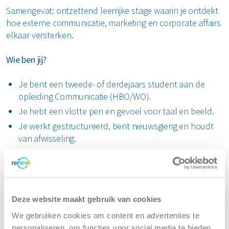
Samengevat: ontzettend leerrijke stage waarin je ontdekt
hoe externe communicatie, marketing en corporate affairs
elkaar versterken.
Wie ben jij?
Je bent een tweede- of derdejaars student aan de
opleiding Communicatie (HBO/WO).
Je hebt een vlotte pen en gevoel voor taal en beeld.
Je werkt gestructureerd, bent nieuwsgierig en houdt
van afwisseling.
Je spreekt en schrijft uitstekend Nederlands en
Engels, Frans is een pré.
Je denkt in oplossingen, bent proactief en niet bang
om nieuwe dingen te proberen.
Deze website maakt gebruik van cookies
We gebruiken cookies om content en advertenties te
Waar kom je terecht?
personaliseren, om functies voor social media te bieden