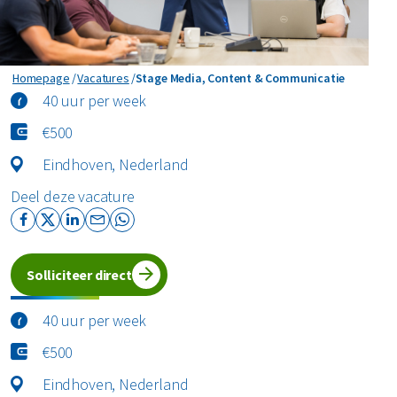
Stage Media, Content & Communicatie
Homepage
Vacatures
Stage Media, Content & Communicatie
40 uur per week
€500
Eindhoven, Nederland
Deel deze vacature
Solliciteer direct
40 uur per week
€500
Eindhoven, Nederland