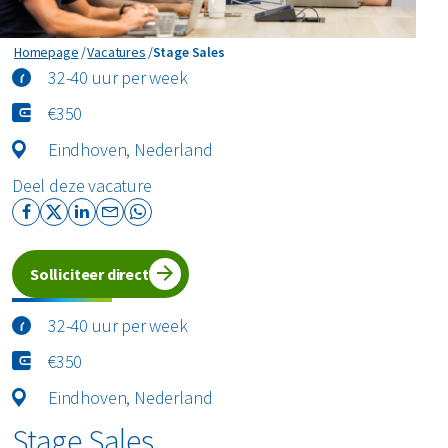
Stage Sales
Homepage
Vacatures
Stage Sales
32-40 uur per week
€350
Eindhoven, Nederland
Deel deze vacature
Solliciteer direct
32-40 uur per week
€350
Eindhoven, Nederland
Stage Sales