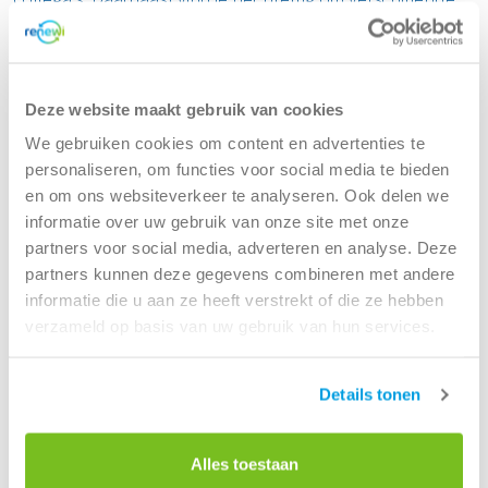
werkzaamheden uit te voeren en ga je uitdagingen niet uit
de weg.
Wat bieden wij jou?
Deze website maakt gebruik van cookies
We gebruiken cookies om content en advertenties te
Een stagevergoeding van €350,00 op basis van 40 uur.
personaliseren, om functies voor social media te bieden
Een laptop van de zaak.
en om ons websiteverkeer te analyseren. Ook delen we
De kans om jezelf commercieel en communicatief
informatie over uw gebruik van onze site met onze
verder te ontwikkelen.
partners voor social media, adverteren en analyse. Deze
De mogelijkheid om te leren binnen een duurzaam en
partners kunnen deze gegevens combineren met andere
toekomst gericht bedrijf.
informatie die u aan ze heeft verstrekt of die ze hebben
verzameld op basis van uw gebruik van hun services.
Je krijgt een uitgebreid inwerktraject met de
mogelijkheid om mee te kijken op andere
locaties/afdelingen en een dag mee te lopen met een
Details tonen
chauffeur.
Waar kom je terecht?
Alles toestaan