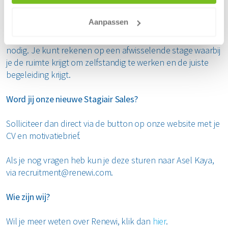
Je komt terecht in een jong en informeel team met
Aanpassen
gezellige collega’s waar je de mogelijkheid krijgt om jezelf
te ontwikkelen. Iedereen is bereid om je te helpen waar
nodig. Je kunt rekenen op een afwisselende stage waarbij
je de ruimte krijgt om zelfstandig te werken en de juiste
begeleiding krijgt.
Word jij onze nieuwe Stagiair Sales?
Solliciteer dan direct via de button op onze website met je
CV en motivatiebrief.
Als je nog vragen heb kun je deze sturen naar Asel Kaya,
via recruitment@renewi.com.
Wie zijn wij?
Wil je meer weten over Renewi, klik dan
hier
.