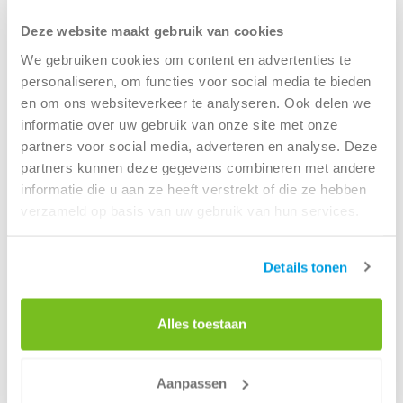
Je hebt feeling voor storytelling, hooks en short-form
content;
Deze website maakt gebruik van cookies
Je hebt feeling voor wat werkt in short-form video
We gebruiken cookies om content en advertenties te
(tempo, hooks, captions en retention);
personaliseren, om functies voor social media te bieden
Je kan werken met Canva of CapCut;
en om ons websiteverkeer te analyseren. Ook delen we
Je hebt interesse in filmen, video en mobile-first
informatie over uw gebruik van onze site met onze
storytelling;
partners voor social media, adverteren en analyse. Deze
partners kunnen deze gegevens combineren met andere
Je bent niet bang om zelf voor de camera te
informatie die u aan ze heeft verstrekt of die ze hebben
verschijnen voor Reels, behind-the-scenes content of
verzameld op basis van uw gebruik van hun services.
social formats;
Je begrijpt dat sterke social content vandaag vaak
authentiek, spontaan en camera-first is;
Details tonen
Je durft initiatief nemen en zelfstandig werken;
Je staat open voor feedback en wil snel bijleren;
Alles toestaan
Je bent nieuwsgierig en durft ideeën pitchen;
Je hebt oog voor detail én gevoel en respect voor
Aanpassen
branding;