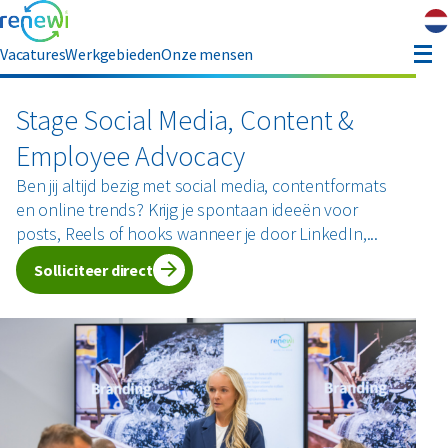
Vacatures
Werkgebieden
Onze mensen
hauffeur opleiding
Stage Social Media, Content &
Employee Advocacy
ver ons
Ben jij altijd bezig met social media, contentformats
en online trends? Krijg je spontaan ideeën voor
Contact
posts, Reels of hooks wanneer je door LinkedIn,...
Solliciteer direct