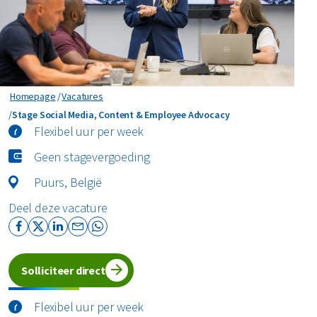
Homepage
Vacatures
Stage Social Media, Content & Employee Advocacy
Stage Social Media, Content & Employee Advocacy
Flexibel uur per week
Geen stagevergoeding
Puurs, België
Deel deze vacature
Solliciteer direct
Flexibel uur per week