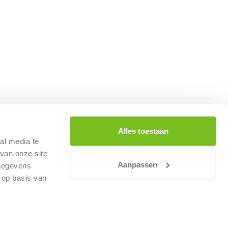
Alles toestaan
Vragen over werken bij Renewi?
al media te
Neem contact op met onze Recruiters via
van onze site
recruitment@renewi.com
Aanpassen
 gegevens
 op basis van
voorwaarden
Cookiebeleid
Disclaimer
Privacy
Fol
Facebook
Twitter
LinkedIn
Instagram
Youtub