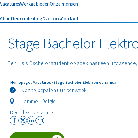
Vacatures
Werkgebieden
Onze mensen
Chauffeur opleiding
Over ons
Contact
Stage Bachelor Elekt
Ben jij als Bachelor student op zoek naar een uitdagende,
Stage Bachelor Elektromechanica
Homepage
Vacatures
Stage Bachelor Elektromechanica
Nog te bepalen uur per week
Lommel, België
Deel deze vacature