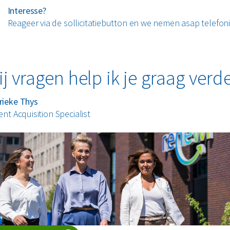
Interesse?
Reageer via de sollicitatiebutton en we nemen asap telefon
ij vragen help ik je graag verd
rieke Thys
ent Acquisition Specialist