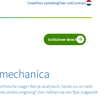
Chauffeur opleiding
Over ons
Contact
Solliciteer direct
romechanica
technische stage? Ben je analytisch, hands-on en hebt
ndustriële omgeving? Dan hebben wij een fijne stageplek